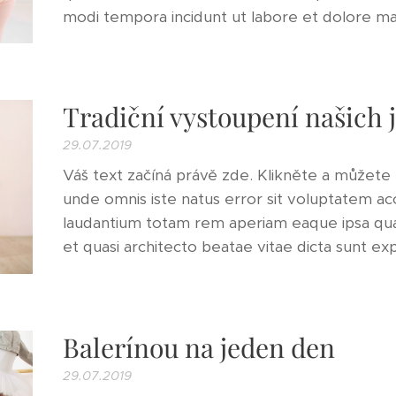
modi tempora incidunt ut labore et dolore m
Tradiční vystoupení našich 
29.07.2019
Váš text začíná právě zde. Klikněte a můžete z
unde omnis iste natus error sit voluptatem 
laudantium totam rem aperiam eaque ipsa quae 
et quasi architecto beatae vitae dicta sunt e
Balerínou na jeden den
29.07.2019