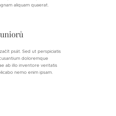
agnam aliquam quaerat.
juniorů
ačít psát. Sed ut perspiciatis
accusantium doloremque
ab illo inventore veritatis
xplicabo nemo enim ipsam.