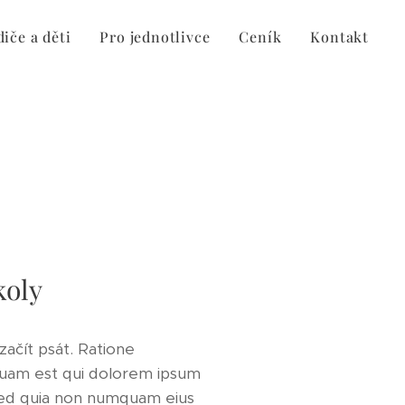
iče a děti
Pro jednotlivce
Ceník
Kontakt
koly
začít psát. Ratione
quam est qui dolorem ipsum
t sed quia non numquam eius