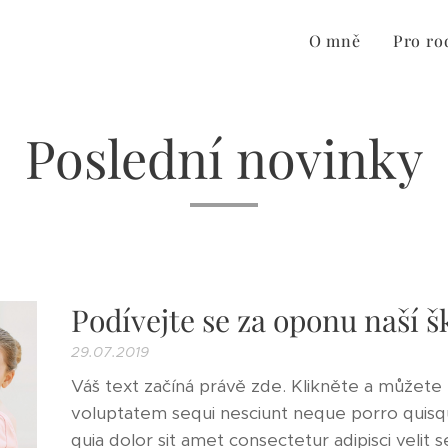
O mně
Pro rod
Poslední novinky
Podívejte se za oponu naší š
29.07.2019
Váš text začíná právě zde. Klikněte a můžete 
voluptatem sequi nesciunt neque porro quis
quia dolor sit amet consectetur adipisci veli